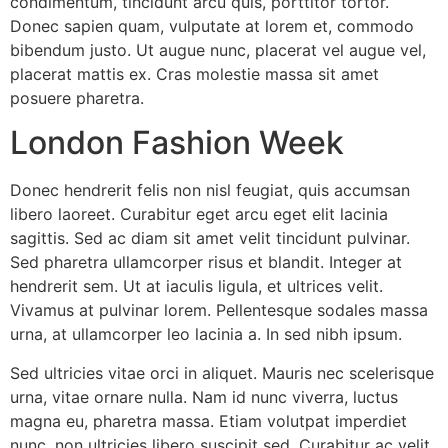
condimentum, tincidunt arcu quis, porttitor tortor.
Donec sapien quam, vulputate at lorem et, commodo
bibendum justo. Ut augue nunc, placerat vel augue vel,
placerat mattis ex. Cras molestie massa sit amet
posuere pharetra.
London Fashion Week
Donec hendrerit felis non nisl feugiat, quis accumsan
libero laoreet. Curabitur eget arcu eget elit lacinia
sagittis. Sed ac diam sit amet velit tincidunt pulvinar.
Sed pharetra ullamcorper risus et blandit. Integer at
hendrerit sem. Ut at iaculis ligula, et ultrices velit.
Vivamus at pulvinar lorem. Pellentesque sodales massa
urna, at ullamcorper leo lacinia a. In sed nibh ipsum.
Sed ultricies vitae orci in aliquet. Mauris nec scelerisque
urna, vitae ornare nulla. Nam id nunc viverra, luctus
magna eu, pharetra massa. Etiam volutpat imperdiet
nunc, non ultricies libero suscipit sed. Curabitur ac velit