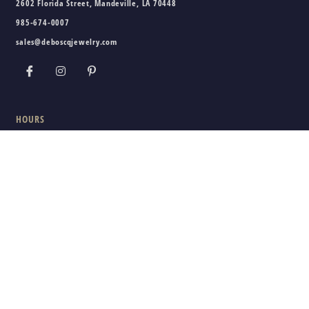
2602 Florida Street, Mandeville, LA 70448
985-674-0007
sales@deboscqjewelry.com
HOURS
Wednesday - Friday:
10am - 5pm
Saturday:
10am - 3pm
Sunday - Tuesday:
Closed