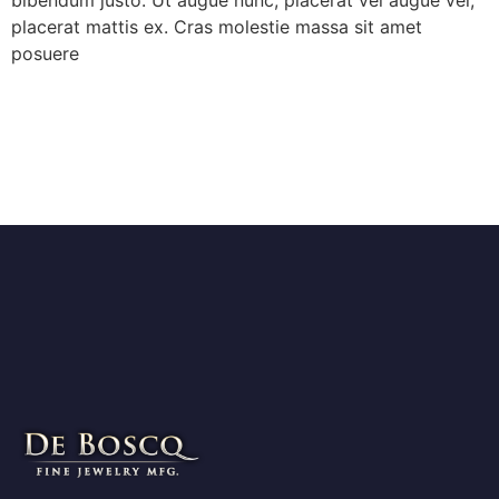
placerat mattis ex. Cras molestie massa sit amet
posuere