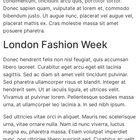
condimentum, tincidunt arcu quis, porttitor tortor.
Donec sapien quam, vulputate at lorem et, commodo
bibendum justo. Ut augue nunc, placerat vel augue vel,
placerat mattis ex. Cras molestie massa sit amet
posuere pharetra.
London Fashion Week
Donec hendrerit felis non nisl feugiat, quis accumsan
libero laoreet. Curabitur eget arcu eget elit lacinia
sagittis. Sed ac diam sit amet velit tincidunt pulvinar.
Sed pharetra ullamcorper risus et blandit. Integer at
hendrerit sem. Ut at iaculis ligula, et ultrices velit.
Vivamus at pulvinar lorem. Pellentesque sodales massa
urna, at ullamcorper leo lacinia a. In sed nibh ipsum.
Sed ultricies vitae orci in aliquet. Mauris nec scelerisque
urna, vitae ornare nulla. Nam id nunc viverra, luctus
magna eu, pharetra massa. Etiam volutpat imperdiet
nunc, non ultricies libero suscipit sed. Curabitur ac velit