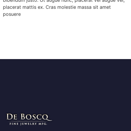
placerat mattis ex. Cras molestie massa sit amet
posuere