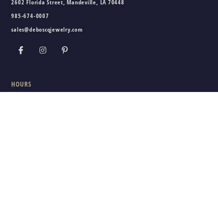
2602 Florida Street, Mandeville, LA 70448
985-674-0007
sales@deboscqjewelry.com
HOURS
Wednesday - Friday:
10am - 5pm
Saturday:
10am - 3pm
Sunday - Tuesday:
Closed