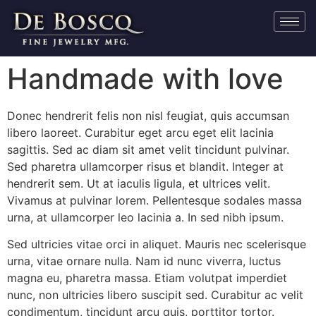
Handmade with love
Donec hendrerit felis non nisl feugiat, quis accumsan
libero laoreet. Curabitur eget arcu eget elit lacinia
sagittis. Sed ac diam sit amet velit tincidunt pulvinar.
Sed pharetra ullamcorper risus et blandit. Integer at
hendrerit sem. Ut at iaculis ligula, et ultrices velit.
Vivamus at pulvinar lorem. Pellentesque sodales massa
urna, at ullamcorper leo lacinia a. In sed nibh ipsum.
Sed ultricies vitae orci in aliquet. Mauris nec scelerisque
urna, vitae ornare nulla. Nam id nunc viverra, luctus
magna eu, pharetra massa. Etiam volutpat imperdiet
nunc, non ultricies libero suscipit sed. Curabitur ac velit
condimentum, tincidunt arcu quis, porttitor tortor.