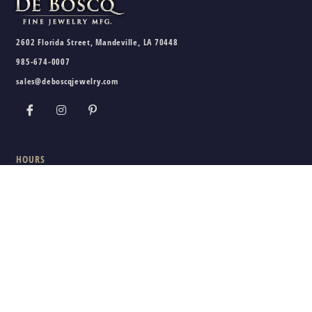
2602 Florida Street, Mandeville, LA 70448
985-674-0007
sales@deboscqjewelry.com
HOURS
Wednesday - Friday:
10am - 5pm
Saturday:
10am - 3pm
Sunday - Tuesday:
Closed