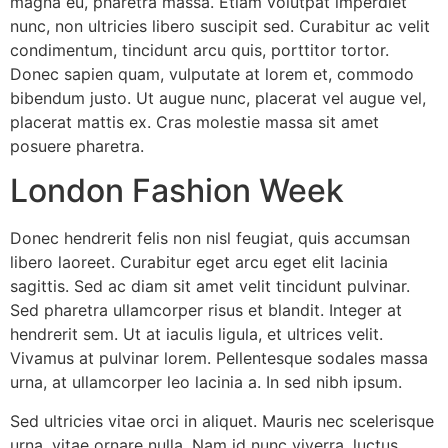
magna eu, pharetra massa. Etiam volutpat imperdiet
nunc, non ultricies libero suscipit sed. Curabitur ac velit
condimentum, tincidunt arcu quis, porttitor tortor.
Donec sapien quam, vulputate at lorem et, commodo
bibendum justo. Ut augue nunc, placerat vel augue vel,
placerat mattis ex. Cras molestie massa sit amet
posuere pharetra.
London Fashion Week
Donec hendrerit felis non nisl feugiat, quis accumsan
libero laoreet. Curabitur eget arcu eget elit lacinia
sagittis. Sed ac diam sit amet velit tincidunt pulvinar.
Sed pharetra ullamcorper risus et blandit. Integer at
hendrerit sem. Ut at iaculis ligula, et ultrices velit.
Vivamus at pulvinar lorem. Pellentesque sodales massa
urna, at ullamcorper leo lacinia a. In sed nibh ipsum.
Sed ultricies vitae orci in aliquet. Mauris nec scelerisque
urna, vitae ornare nulla. Nam id nunc viverra, luctus