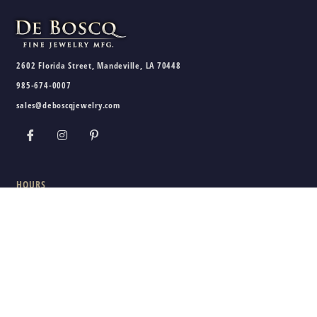
2602 Florida Street, Mandeville, LA 70448
985-674-0007
sales@deboscqjewelry.com
HOURS
Wednesday - Friday:
10am - 5pm
Saturday:
10am - 3pm
Sunday - Tuesday:
Closed